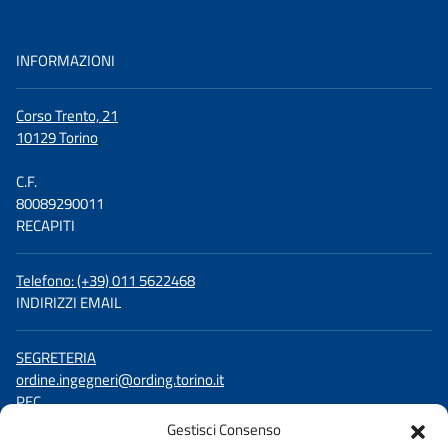
INFORMAZIONI
Corso Trento, 21
10129 Torino
C.F.
80089290011
RECAPITI
Telefono: (+39) 011 5622468
INDIRIZZI EMAIL
SEGRETERIA
ordine.ingegneri@ording.torino.it
PEC
ordine.torino@ingpec.eu
Gestisci Consenso
SEGUICI SU