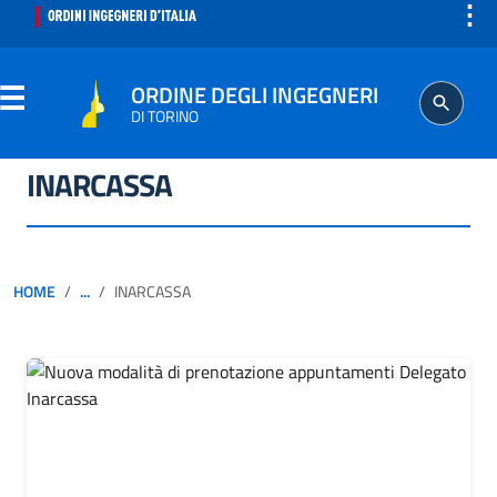
⋮
ORDINE DEGLI INGEGNERI
DI TORINO
INARCASSA
ORDINE
SEGRETERIA
HOME
...
INARCASSA
ISCRITTO
PROFESSIONE
AGGIORNAMENTO PROFESSIONALE