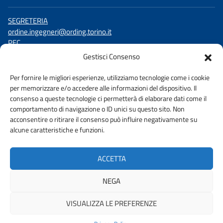
SEGRETERIA
ordine.ingegneri@ording.torino.it
PEC
ordine.torino@ingpec.eu
Gestisci Consenso
SEGUICI SU
Per fornire le migliori esperienze, utilizziamo tecnologie come i cookie
per memorizzare e/o accedere alle informazioni del dispositivo. Il
Facebook
consenso a queste tecnologie ci permetterà di elaborare dati come il
LinkedIn
comportamento di navigazione o ID unici su questo sito. Non
YouTube
acconsentire o ritirare il consenso può influire negativamente su
alcune caratteristiche e funzioni.
ACCETTA
AMMINISTRAZIONE TRASPARENTE
PRIVACY POLICY
NEGA
DICHIARAZIONE DI ACCESSIBIILITA’
URP
VISUALIZZA LE PREFERENZE
© 2026 ORDINE DEGLI INGEGNERI DI TORINO | FONDAZIONE CNI