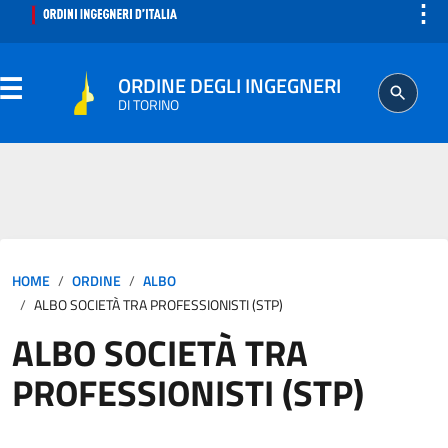
⋮
ORDINE DEGLI INGEGNERI
DI TORINO
ORDINE
SEGRETERIA
HOME
ORDINE
ALBO
ISCRITTO
ALBO SOCIETÀ TRA PROFESSIONISTI (STP)
ALBO SOCIETÀ TRA
PROFESSIONE
PROFESSIONISTI (STP)
AGGIORNAMENTO PROFESSIONALE