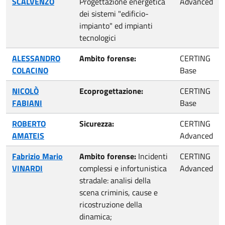
SCALVENZO
Progettazione energetica
Advanced
dei sistemi "edificio-
impianto" ed impianti
tecnologici
ALESSANDRO
Ambito forense:
CERTING
COLACINO
Base
NICOLÒ
Ecoprogettazione:
CERTING
FABIANI
Base
ROBERTO
Sicurezza:
CERTING
AMATEIS
Advanced
Fabrizio Mario
Ambito forense:
Incidenti
CERTING
VINARDI
complessi e infortunistica
Advanced
stradale: analisi della
scena criminis, cause e
ricostruzione della
dinamica;