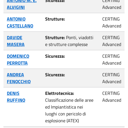
ANTONIO M. E.
Sicurezza:
CERTING
ALVIGINI
Advanced
ANTONIO
Strutture:
CERTING
CASTELLANO
Advanced
DAVIDE
Strutture:
Ponti, viadotti
CERTING
MASERA
e strutture complesse
Advanced
DOMENICO
Sicurezza:
CERTING
PERROTTA
Advanced
ANDREA
Sicurezza:
CERTING
FENOCCHIO
Advanced
DENIS
Elettrotecnica:
CERTING
RUFFINO
Classificazione delle aree
Advanced
ed Impiantistica nei
luoghi con pericolo di
esplosione (ATEX)