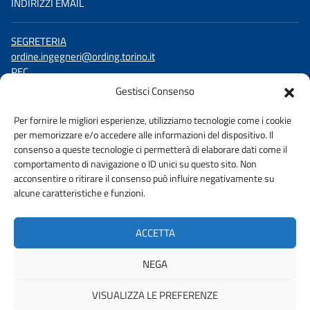
INDIRIZZI EMAIL
SEGRETERIA
ordine.ingegneri@ording.torino.it
PEC
ordine.torino@ingpec.eu
Gestisci Consenso
SEGUICI SU
Per fornire le migliori esperienze, utilizziamo tecnologie come i cookie
per memorizzare e/o accedere alle informazioni del dispositivo. Il
Facebook
consenso a queste tecnologie ci permetterà di elaborare dati come il
LinkedIn
comportamento di navigazione o ID unici su questo sito. Non
YouTube
acconsentire o ritirare il consenso può influire negativamente su
alcune caratteristiche e funzioni.
ACCETTA
AMMINISTRAZIONE TRASPARENTE
PRIVACY POLICY
NEGA
DICHIARAZIONE DI ACCESSIBIILITA’
URP
VISUALIZZA LE PREFERENZE