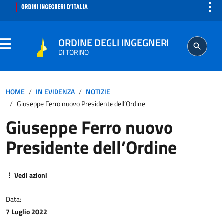
⋮
ORDINE DEGLI INGEGNERI
DI TORINO
ORDINE
HOME
IN EVIDENZA
NOTIZIE
Giuseppe Ferro nuovo Presidente dell’Ordine
SEGRETERIA
Giuseppe Ferro nuovo
Presidente dell’Ordine
ISCRITTO
PROFESSIONE
⋮ Vedi azioni
AGGIORNAMENTO PROFESSIONALE
Data:
7 Luglio 2022