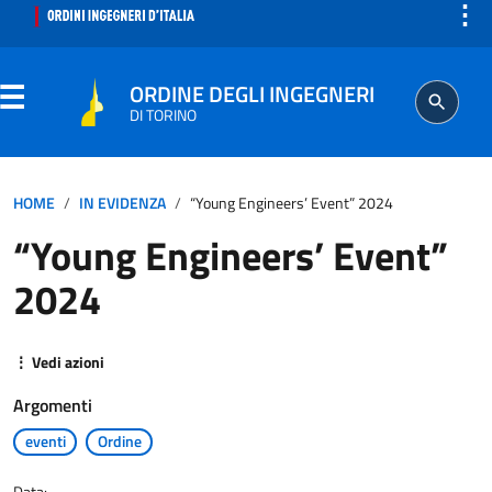
⋮
ORDINE DEGLI INGEGNERI
DI TORINO
ORDINE
HOME
IN EVIDENZA
“Young Engineers’ Event” 2024
“Young Engineers’ Event”
SEGRETERIA
2024
ISCRITTO
⋮ Vedi azioni
PROFESSIONE
Argomenti
AGGIORNAMENTO PROFESSIONALE
eventi
Ordine
Data: