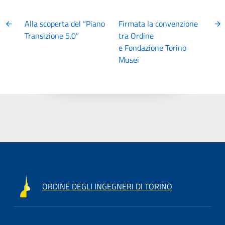
Alla scoperta del “Piano
Firmata la convenzione
Transizione 5.0”
tra Ordine
e Fondazione Torino
Musei
ORDINE DEGLI INGEGNERI DI TORINO