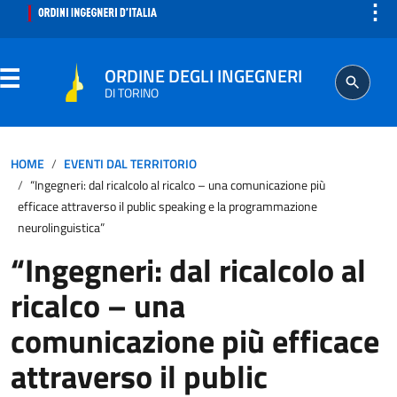
⋮
ORDINE DEGLI INGEGNERI
DI TORINO
ORDINE
HOME
EVENTI DAL TERRITORIO
“Ingegneri: dal ricalcolo al ricalco – una comunicazione più
SEGRETERIA
efficace attraverso il public speaking e la programmazione
neurolinguistica”
ISCRITTO
“Ingegneri: dal ricalcolo al
ricalco – una
PROFESSIONE
comunicazione più efficace
AGGIORNAMENTO PROFESSIONALE
attraverso il public