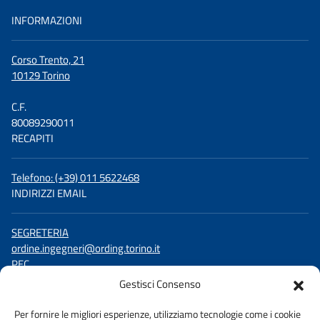
INFORMAZIONI
Corso Trento, 21
10129 Torino
C.F.
80089290011
RECAPITI
Telefono: (+39) 011 5622468
INDIRIZZI EMAIL
SEGRETERIA
ordine.ingegneri@ording.torino.it
PEC
ordine.torino@ingpec.eu
Gestisci Consenso
SEGUICI SU
Per fornire le migliori esperienze, utilizziamo tecnologie come i cookie