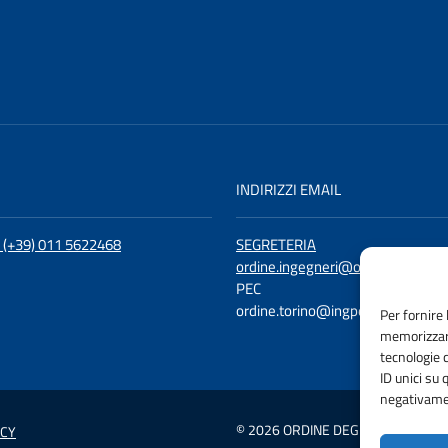
I
INDIRIZZI EMAIL
: (+39) 011 5622468
SEGRETERIA
ordine.ingegneri@ording.torino.it
PEC
ordine.torino@ingpec.eu
Per fornire 
memorizzare
tecnologie 
ID unici su 
negativamen
© 2026 ORDINE DEGLI INGEGNERI D
ICY