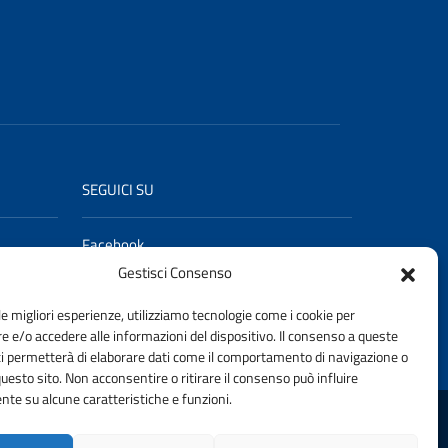
SEGUICI SU
Facebook
LinkedIn
Gestisci Consenso
YouTube
le migliori esperienze, utilizziamo tecnologie come i cookie per
 e/o accedere alle informazioni del dispositivo. Il consenso a queste
ci permetterà di elaborare dati come il comportamento di navigazione o
questo sito. Non acconsentire o ritirare il consenso può influire
te su alcune caratteristiche e funzioni.
I TORINO | FONDAZIONE CNI