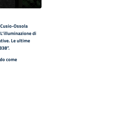
o-Cusio-Ossola
“L’illuminazione di
tive. Le ultime
838”.
ido come