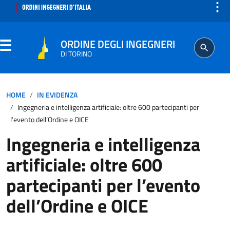
⋮
ORDINE DEGLI INGEGNERI
DI TORINO
ORDINE
HOME
IN EVIDENZA
Ingegneria e intelligenza artificiale: oltre 600 partecipanti per
SEGRETERIA
l’evento dell’Ordine e OICE
Ingegneria e intelligenza
ISCRITTO
artificiale: oltre 600
PROFESSIONE
partecipanti per l’evento
dell’Ordine e OICE
AGGIORNAMENTO PROFESSIONALE