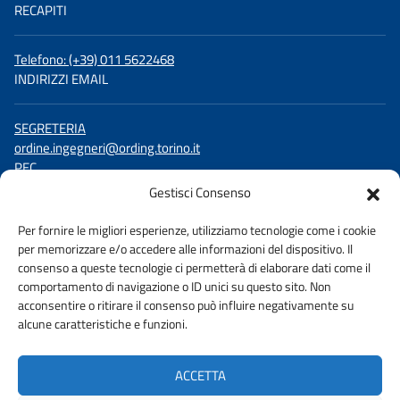
RECAPITI
Telefono: (+39) 011 5622468
INDIRIZZI EMAIL
SEGRETERIA
ordine.ingegneri@ording.torino.it
PEC
ordine.torino@ingpec.eu
Gestisci Consenso
SEGUICI SU
Per fornire le migliori esperienze, utilizziamo tecnologie come i cookie
per memorizzare e/o accedere alle informazioni del dispositivo. Il
Facebook
consenso a queste tecnologie ci permetterà di elaborare dati come il
LinkedIn
comportamento di navigazione o ID unici su questo sito. Non
YouTube
acconsentire o ritirare il consenso può influire negativamente su
alcune caratteristiche e funzioni.
ACCETTA
AMMINISTRAZIONE TRASPARENTE
PRIVACY POLICY