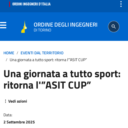
⋮
ORDINE DEGLI INGEGNERI
DI TORINO
ORDINE
HOME
EVENTI DAL TERRITORIO
Una giornata a tutto sport: ritorna l'”ASIT CUP”
SEGRETERIA
Una giornata a tutto sport:
ritorna l'”ASIT CUP”
ISCRITTO
PROFESSIONE
⋮ Vedi azioni
AGGIORNAMENTO PROFESSIONALE
Data:
2 Settembre 2025