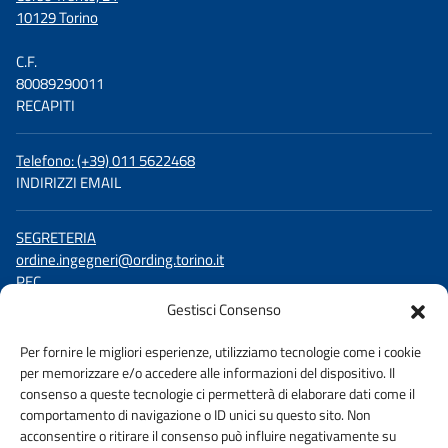
10129 Torino
C.F.
80089290011
RECAPITI
Telefono: (+39) 011 5622468
INDIRIZZI EMAIL
SEGRETERIA
ordine.ingegneri@ording.torino.it
PEC
ordine.torino@ingpec.eu
Gestisci Consenso
SEGUICI SU
Per fornire le migliori esperienze, utilizziamo tecnologie come i cookie
per memorizzare e/o accedere alle informazioni del dispositivo. Il
Facebook
consenso a queste tecnologie ci permetterà di elaborare dati come il
LinkedIn
comportamento di navigazione o ID unici su questo sito. Non
YouTube
acconsentire o ritirare il consenso può influire negativamente su