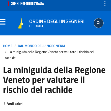
⋮
ORDINE DEGLI INGEGNERI
DI TORINO
ORDINE
HOME
DAL MONDO DELL'INGEGNERIA
La miniguida della Regione Veneto per valutare il rischio del
SEGRETERIA
rachide
La miniguida della Regione
ISCRITTO
Veneto per valutare il
PROFESSIONE
rischio del rachide
AGGIORNAMENTO PROFESSIONALE
⋮ Vedi azioni