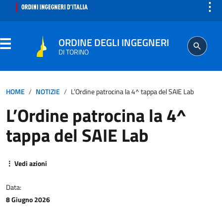
⋮
ORDINE DEGLI INGEGNERI
DI TORINO
ORDINE
HOME
NOTIZIE
L’Ordine patrocina la 4^ tappa del SAIE Lab
L’Ordine patrocina la 4^
SEGRETERIA
tappa del SAIE Lab
ISCRITTO
⋮ Vedi azioni
PROFESSIONE
Data:
AGGIORNAMENTO PROFESSIONALE
8 Giugno 2026