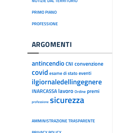
NOTIZIE DAL TERRITORIO
PRIMO PIANO
PROFESSIONE
ARGOMENTI
antincendio
convenzione
CNI
covid
eventi
esame di stato
ilgiornaledellingegnere
lavoro
INARCASSA
premi
Ordine
sicurezza
professione
AMMINISTRAZIONE TRASPARENTE
PRIVACY POLICY