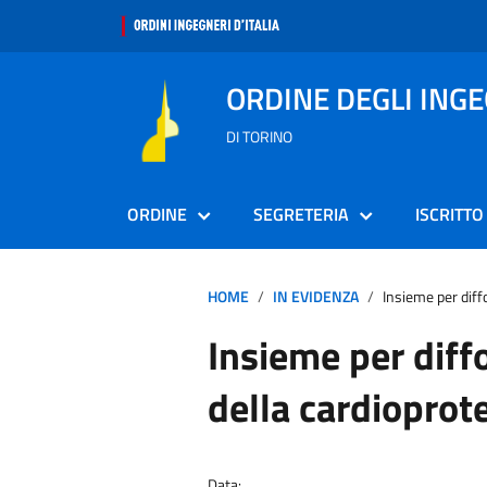
ORDINE DEGLI ING
DI TORINO
ORDINE
SEGRETERIA
ISCRITTO
HOME
IN EVIDENZA
Insieme per diff
Insieme per diff
della cardioprot
Data: