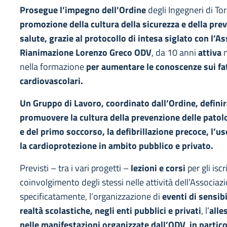
Prosegue l’impegno dell’Ordine
degli Ingegneri di To
promozione della cultura della sicurezza e della pre
salute, grazie al protocollo di intesa siglato con l’A
Rianimazione Lorenzo Greco ODV
, da 10 anni
attiva
n
nella formazione
per aumentare le conoscenze sui fat
cardiovascolari.
Un Gruppo di Lavoro, coordinato dall’Ordine, definir
promuovere la cultura della prevenzione delle patol
e del primo soccorso, la defibrillazione precoce, l’uso
la cardioprotezione in ambito pubblico e privato.
Previsti – tra i vari progetti –
lezioni e corsi
per gli iscr
coinvolgimento degli stessi nelle attività dell’Associaz
specificatamente, l’organizzazione di
eventi di sensibi
realtà scolastiche, negli enti pubblici e privati
, l’
alle
nelle manifestazioni organizzate dall’ODV
,
in partico