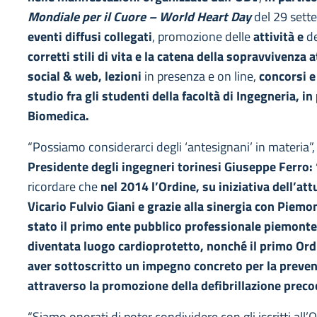
Mondiale per il Cuore – World Heart Day
del 29 sett
eventi diffusi collegati
, promozione delle
attività e
de
corretti stili di vita e la catena della sopravvivenza 
social & web, lezioni
in presenza e on line,
concorsi e
studio fra gli studenti della facoltà di Ingegneria, in
Biomedica.
“Possiamo considerarci degli ‘antesignani’ in materia”
Presidente degli ingegneri torinesi Giuseppe Ferro: 
ricordare che
nel 2014 l’Ordine, su iniziativa dell’at
Vicario Fulvio Giani e grazie alla sinergia con Piemo
stato il primo ente pubblico professionale piemontes
diventata luogo cardioprotetto, nonché il primo Ordi
aver sottoscritto un impegno concreto per la preven
attraverso la promozione della defibrillazione preco
“Siamo onorati di poter condividere con gli iscritti all’