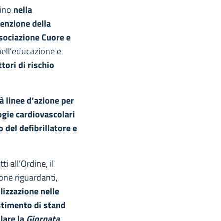
rino
nella
venzione della
ssociazione Cuore e
ell’educazione e
tori di rischio
à linee d’azione per
ogie cardiovascolari
 del defibrillatore e
itti all’Ordine, il
ione riguardanti,
lizzazione nelle
stimento
di stand
lare la
Giornata