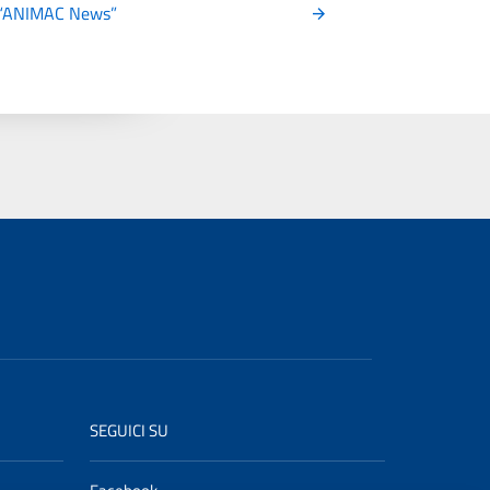
i “ANIMAC News”
SEGUICI SU