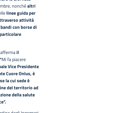
embre, nonché
altri
lle
linee guida per
attraverso attività
 bandi con borse di
 particolare
, afferma
il
“
Mi fa piacere
tuale Vice Presidente
nte Cuore Onlus, è
e la cui sede è
ne del territorio ad
zione della salute
ce”.
Ordine degli Ingegneri