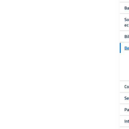
Ba
So
ec
Bi
Be
Co
Se
Pa
In