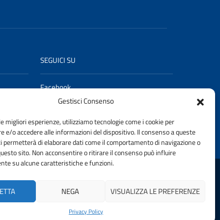
SEGUICI SU
Facebook
LinkedIn
Gestisci Consenso
YouTube
le migliori esperienze, utilizziamo tecnologie come i cookie per
 e/o accedere alle informazioni del dispositivo. Il consenso a queste
ci permetterà di elaborare dati come il comportamento di navigazione o
questo sito. Non acconsentire o ritirare il consenso può influire
te su alcune caratteristiche e funzioni.
I TORINO | FONDAZIONE CNI
ETTA
NEGA
VISUALIZZA LE PREFERENZE
Privacy Policy