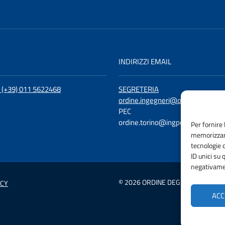
I
INDIRIZZI EMAIL
: (+39) 011 5622468
SEGRETERIA
ordine.ingegneri@ording.torino.it
PEC
ordine.torino@ingpec.eu
Per fornire 
memorizzare
tecnologie 
ID unici su 
negativamen
© 2026 ORDINE DEGLI INGEGNERI D
ICY
ACC