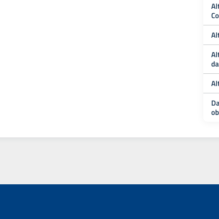
Al
Co
Al
Al
da
Al
Da
ob